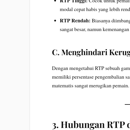
RTP Tinggi:
Cocok untuk pemain 
modal cepat habis yang lebih rend
RTP Rendah:
Biasanya diimban
sangat besar, namun kemenangan l
C. Menghindari Keru
Dengan mengetahui RTP sebuah game,
memiliki persentase pengembalian sa
matematis sangat merugikan pemain.
3. Hubungan RTP da