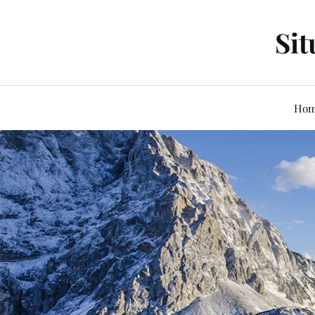
Sit
Ho