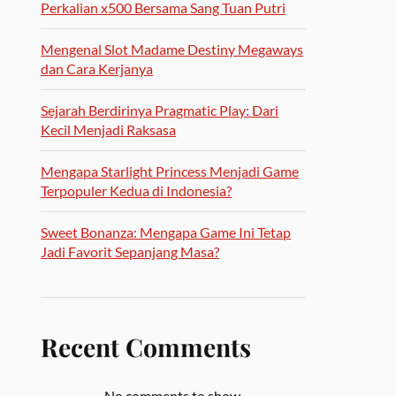
Perkalian x500 Bersama Sang Tuan Putri
Mengenal Slot Madame Destiny Megaways
dan Cara Kerjanya
Sejarah Berdirinya Pragmatic Play: Dari
Kecil Menjadi Raksasa
Mengapa Starlight Princess Menjadi Game
Terpopuler Kedua di Indonesia?
Sweet Bonanza: Mengapa Game Ini Tetap
Jadi Favorit Sepanjang Masa?
Recent Comments
No comments to show.