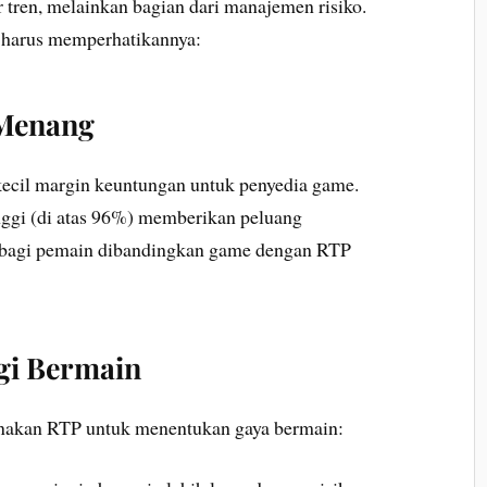
ren, melainkan bagian dari manajemen risiko.
 harus memperhatikannya:
 Menang
ecil margin keuntungan untuk penyedia game.
inggi (di atas 96%) memberikan peluang
 bagi pemain dibandingkan game dengan RTP
gi Bermain
nakan RTP untuk menentukan gaya bermain: