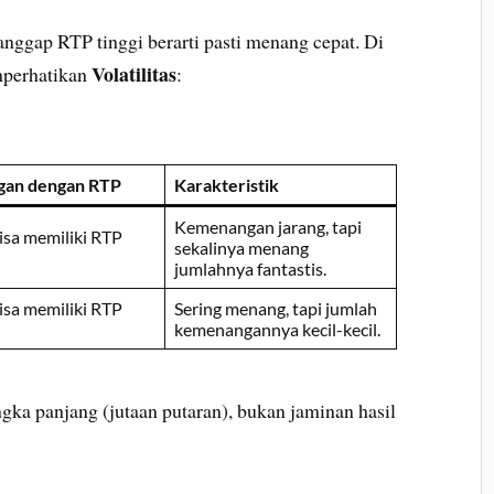
ggap RTP tinggi berarti pasti menang cepat. Di
Volatilitas
mperhatikan
:
an dengan RTP
Karakteristik
Kemenangan jarang, tapi
isa memiliki RTP
sekalinya menang
jumlahnya fantastis.
isa memiliki RTP
Sering menang, tapi jumlah
kemenangannya kecil-kecil.
gka panjang (jutaan putaran), bukan jaminan hasil