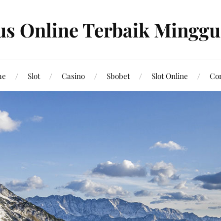
us Online Terbaik Minggu
me
Slot
Casino
Sbobet
Slot Online
Con