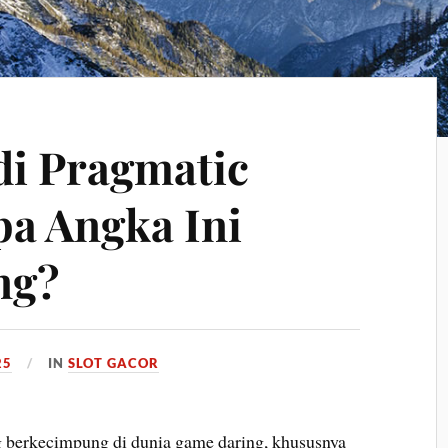
di Pragmatic
a Angka Ini
ng?
25
IN
SLOT GACOR
 berkecimpung di dunia game daring, khususnya