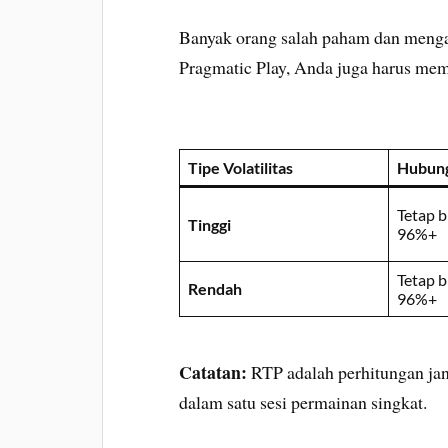
Banyak orang salah paham dan mengan
Pragmatic Play, Anda juga harus me
Tipe Volatilitas
Hubung
Tetap b
Tinggi
96%+
Tetap b
Rendah
96%+
Catatan:
RTP adalah perhitungan jan
dalam satu sesi permainan singkat.