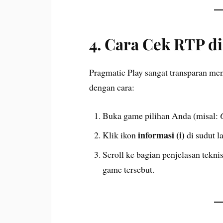
4. Cara Cek RTP d
Pragmatic Play sangat transparan me
dengan cara:
Buka game pilihan Anda (misal:
informasi (i)
Klik ikon
di sudut la
Scroll ke bagian penjelasan teknis
game tersebut.