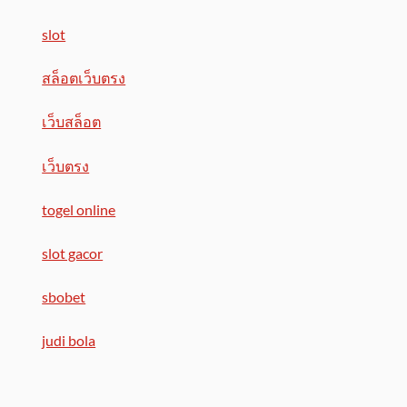
slot
สล็อตเว็บตรง
เว็บสล็อต
เว็บตรง
togel online
slot gacor
sbobet
judi bola