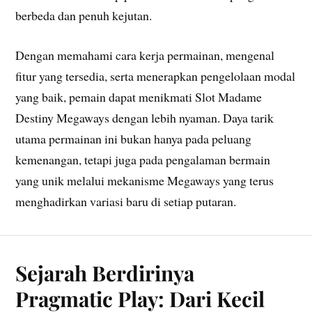
berbeda dan penuh kejutan.
Dengan memahami cara kerja permainan, mengenal
fitur yang tersedia, serta menerapkan pengelolaan modal
yang baik, pemain dapat menikmati Slot Madame
Destiny Megaways dengan lebih nyaman. Daya tarik
utama permainan ini bukan hanya pada peluang
kemenangan, tetapi juga pada pengalaman bermain
yang unik melalui mekanisme Megaways yang terus
menghadirkan variasi baru di setiap putaran.
Sejarah Berdirinya
Pragmatic Play: Dari Kecil