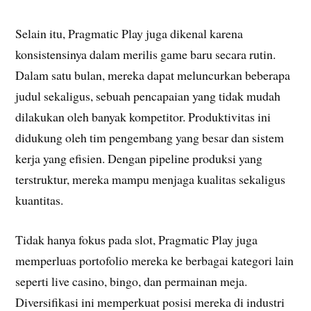
Selain itu, Pragmatic Play juga dikenal karena
konsistensinya dalam merilis game baru secara rutin.
Dalam satu bulan, mereka dapat meluncurkan beberapa
judul sekaligus, sebuah pencapaian yang tidak mudah
dilakukan oleh banyak kompetitor. Produktivitas ini
didukung oleh tim pengembang yang besar dan sistem
kerja yang efisien. Dengan pipeline produksi yang
terstruktur, mereka mampu menjaga kualitas sekaligus
kuantitas.
Tidak hanya fokus pada slot, Pragmatic Play juga
memperluas portofolio mereka ke berbagai kategori lain
seperti live casino, bingo, dan permainan meja.
Diversifikasi ini memperkuat posisi mereka di industri