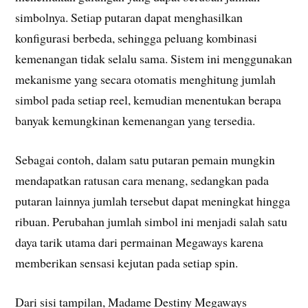
simbolnya. Setiap putaran dapat menghasilkan
konfigurasi berbeda, sehingga peluang kombinasi
kemenangan tidak selalu sama. Sistem ini menggunakan
mekanisme yang secara otomatis menghitung jumlah
simbol pada setiap reel, kemudian menentukan berapa
banyak kemungkinan kemenangan yang tersedia.
Sebagai contoh, dalam satu putaran pemain mungkin
mendapatkan ratusan cara menang, sedangkan pada
putaran lainnya jumlah tersebut dapat meningkat hingga
ribuan. Perubahan jumlah simbol ini menjadi salah satu
daya tarik utama dari permainan Megaways karena
memberikan sensasi kejutan pada setiap spin.
Dari sisi tampilan, Madame Destiny Megaways