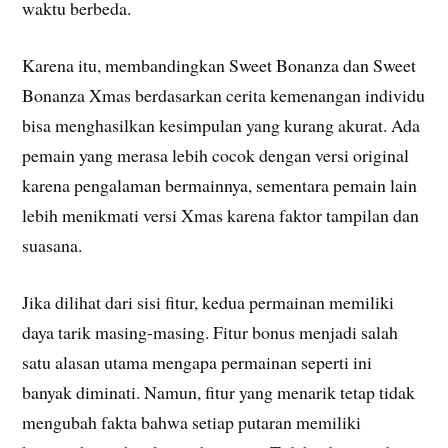
waktu berbeda.
Karena itu, membandingkan Sweet Bonanza dan Sweet
Bonanza Xmas berdasarkan cerita kemenangan individu
bisa menghasilkan kesimpulan yang kurang akurat. Ada
pemain yang merasa lebih cocok dengan versi original
karena pengalaman bermainnya, sementara pemain lain
lebih menikmati versi Xmas karena faktor tampilan dan
suasana.
Jika dilihat dari sisi fitur, kedua permainan memiliki
daya tarik masing-masing. Fitur bonus menjadi salah
satu alasan utama mengapa permainan seperti ini
banyak diminati. Namun, fitur yang menarik tetap tidak
mengubah fakta bahwa setiap putaran memiliki