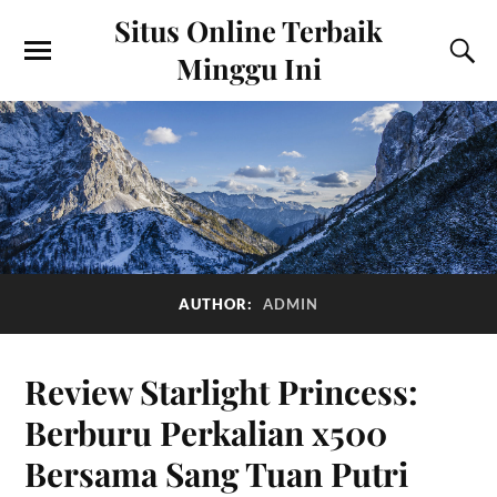
Situs Online Terbaik
Minggu Ini
AUTHOR:
ADMIN
Review Starlight Princess:
Berburu Perkalian x500
Bersama Sang Tuan Putri