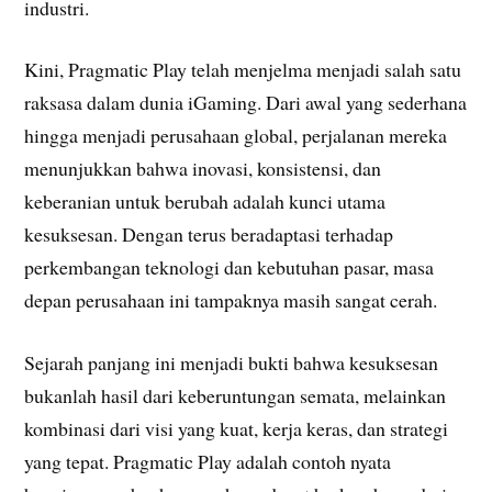
industri.
Kini, Pragmatic Play telah menjelma menjadi salah satu
raksasa dalam dunia iGaming. Dari awal yang sederhana
hingga menjadi perusahaan global, perjalanan mereka
menunjukkan bahwa inovasi, konsistensi, dan
keberanian untuk berubah adalah kunci utama
kesuksesan. Dengan terus beradaptasi terhadap
perkembangan teknologi dan kebutuhan pasar, masa
depan perusahaan ini tampaknya masih sangat cerah.
Sejarah panjang ini menjadi bukti bahwa kesuksesan
bukanlah hasil dari keberuntungan semata, melainkan
kombinasi dari visi yang kuat, kerja keras, dan strategi
yang tepat. Pragmatic Play adalah contoh nyata