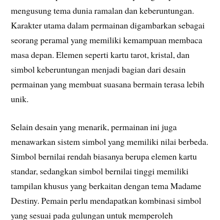
mengusung tema dunia ramalan dan keberuntungan.
Karakter utama dalam permainan digambarkan sebagai
seorang peramal yang memiliki kemampuan membaca
masa depan. Elemen seperti kartu tarot, kristal, dan
simbol keberuntungan menjadi bagian dari desain
permainan yang membuat suasana bermain terasa lebih
unik.
Selain desain yang menarik, permainan ini juga
menawarkan sistem simbol yang memiliki nilai berbeda.
Simbol bernilai rendah biasanya berupa elemen kartu
standar, sedangkan simbol bernilai tinggi memiliki
tampilan khusus yang berkaitan dengan tema Madame
Destiny. Pemain perlu mendapatkan kombinasi simbol
yang sesuai pada gulungan untuk memperoleh