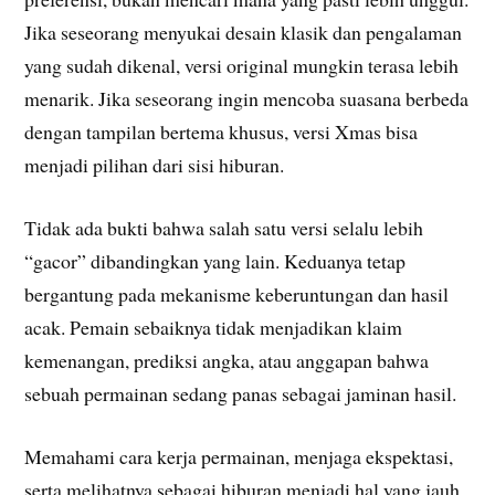
Jika seseorang menyukai desain klasik dan pengalaman
yang sudah dikenal, versi original mungkin terasa lebih
menarik. Jika seseorang ingin mencoba suasana berbeda
dengan tampilan bertema khusus, versi Xmas bisa
menjadi pilihan dari sisi hiburan.
Tidak ada bukti bahwa salah satu versi selalu lebih
“gacor” dibandingkan yang lain. Keduanya tetap
bergantung pada mekanisme keberuntungan dan hasil
acak. Pemain sebaiknya tidak menjadikan klaim
kemenangan, prediksi angka, atau anggapan bahwa
sebuah permainan sedang panas sebagai jaminan hasil.
Memahami cara kerja permainan, menjaga ekspektasi,
serta melihatnya sebagai hiburan menjadi hal yang jauh