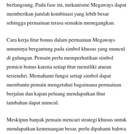
berlangsung. Pada fase ini, mekanisme Megaways dapat
memberikan jumlah kombinasi yang lebih besar
sehingga permainan terasa semakin menegangkan.
Cara kerja fitur bonus dalam permainan Megaways
umumnya bergantung pada simbol khusus yang muncul
di gulungan. Pemain perlu memperhatikan simbol
pemicu bonus karena setiap fitur memiliki aturan
tersendiri. Memahami fungsi setiap simbol dapat
membantu pemain mengetahui bagaimana permainan
berjalan dan kapan peluang mendapatkan fitur
tambahan dapat muncul.
Meskipun banyak pemain mencari strategi khusus untuk
mendapatkan kemenangan besar, perlu dipahami bahwa