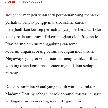
ADMIN
JULY 7, 2026
slot gacor
menjadi salah satu permainan yang menarik
perhatian banyak penggemar slot online karena
menghadirkan konsep permainan yang berbeda dari slot
klasik pada umumnya. Dikembangkan oleh Pragmatic
Play, permainan ini menggabungkan tema
keberuntungan seorang peramal dengan mekanisme
Megaways yang terkenal mampu menghadirkan ribuan
kemungkinan kombinasi kemenangan dalam setiap
putaran.
Dengan tampilan visual yang penuh warna, karakter
Madame Destiny sebagai sosok peramal misterius, serta
berbagai fitur bonus yang menarik, game ini
menawarkan pengalaman bermain yang lebih dinamis.