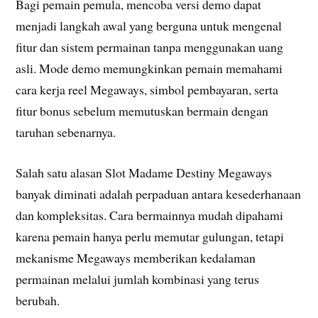
Bagi pemain pemula, mencoba versi demo dapat
menjadi langkah awal yang berguna untuk mengenal
fitur dan sistem permainan tanpa menggunakan uang
asli. Mode demo memungkinkan pemain memahami
cara kerja reel Megaways, simbol pembayaran, serta
fitur bonus sebelum memutuskan bermain dengan
taruhan sebenarnya.
Salah satu alasan Slot Madame Destiny Megaways
banyak diminati adalah perpaduan antara kesederhanaan
dan kompleksitas. Cara bermainnya mudah dipahami
karena pemain hanya perlu memutar gulungan, tetapi
mekanisme Megaways memberikan kedalaman
permainan melalui jumlah kombinasi yang terus
berubah.