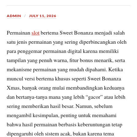
ADMIN
JULY 11, 2026
Permainan
slot
bertema Sweet Bonanza menjadi salah
satu jenis permainan yang sering diperbincangkan oleh
para penggemar permainan digital karena memiliki
tampilan yang penuh warna, fitur bonus menarik, serta
mekanisme permainan yang mudah dipahami. Ketika
muncul versi bertema khusus seperti Sweet Bonanza
Xmas, banyak orang mulai membandingkan keduanya
dan bertanya-tanya mana yang lebih “gacor” atau lebih
sering memberikan hasil besar. Namun, sebelum
mengambil kesimpulan, penting untuk memahami
bahwa hasil permainan berbasis keberuntungan tetap
dipengaruhi oleh sistem acak, bukan karena tema