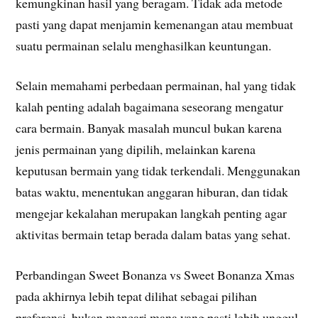
kemungkinan hasil yang beragam. Tidak ada metode
pasti yang dapat menjamin kemenangan atau membuat
suatu permainan selalu menghasilkan keuntungan.
Selain memahami perbedaan permainan, hal yang tidak
kalah penting adalah bagaimana seseorang mengatur
cara bermain. Banyak masalah muncul bukan karena
jenis permainan yang dipilih, melainkan karena
keputusan bermain yang tidak terkendali. Menggunakan
batas waktu, menentukan anggaran hiburan, dan tidak
mengejar kekalahan merupakan langkah penting agar
aktivitas bermain tetap berada dalam batas yang sehat.
Perbandingan Sweet Bonanza vs Sweet Bonanza Xmas
pada akhirnya lebih tepat dilihat sebagai pilihan
preferensi, bukan mencari mana yang pasti lebih unggul.