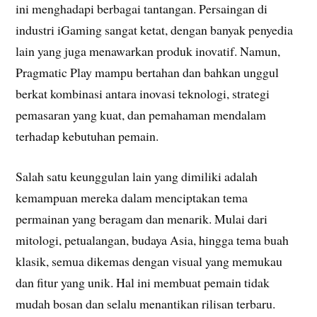
ini menghadapi berbagai tantangan. Persaingan di
industri iGaming sangat ketat, dengan banyak penyedia
lain yang juga menawarkan produk inovatif. Namun,
Pragmatic Play mampu bertahan dan bahkan unggul
berkat kombinasi antara inovasi teknologi, strategi
pemasaran yang kuat, dan pemahaman mendalam
terhadap kebutuhan pemain.
Salah satu keunggulan lain yang dimiliki adalah
kemampuan mereka dalam menciptakan tema
permainan yang beragam dan menarik. Mulai dari
mitologi, petualangan, budaya Asia, hingga tema buah
klasik, semua dikemas dengan visual yang memukau
dan fitur yang unik. Hal ini membuat pemain tidak
mudah bosan dan selalu menantikan rilisan terbaru.