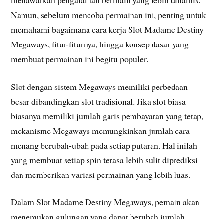
Namun, sebelum mencoba permainan ini, penting untuk
memahami bagaimana cara kerja Slot Madame Destiny
Megaways, fitur-fiturnya, hingga konsep dasar yang
membuat permainan ini begitu populer.
Slot dengan sistem Megaways memiliki perbedaan
besar dibandingkan slot tradisional. Jika slot biasa
biasanya memiliki jumlah garis pembayaran yang tetap,
mekanisme Megaways memungkinkan jumlah cara
menang berubah-ubah pada setiap putaran. Hal inilah
yang membuat setiap spin terasa lebih sulit diprediksi
dan memberikan variasi permainan yang lebih luas.
Dalam Slot Madame Destiny Megaways, pemain akan
menemukan gulungan yang dapat berubah jumlah