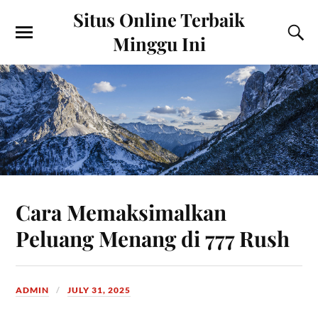
Situs Online Terbaik
Minggu Ini
Cara Memaksimalkan
Peluang Menang di 777 Rush
ADMIN
JULY 31, 2025