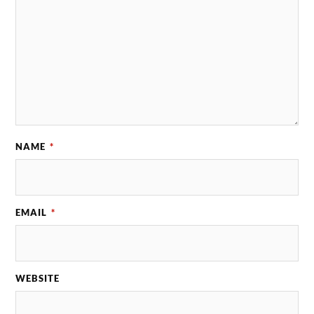
NAME
*
EMAIL
*
WEBSITE