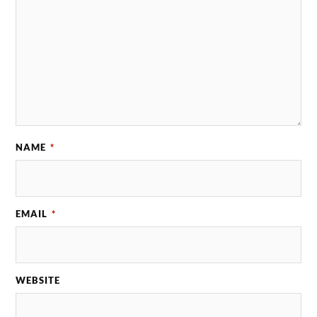
NAME
*
EMAIL
*
WEBSITE