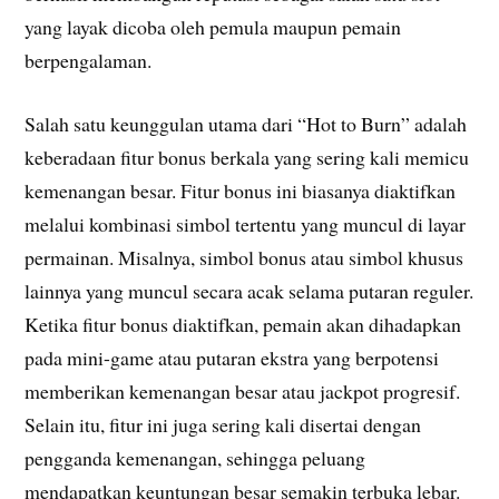
yang layak dicoba oleh pemula maupun pemain
berpengalaman.
Salah satu keunggulan utama dari “Hot to Burn” adalah
keberadaan fitur bonus berkala yang sering kali memicu
kemenangan besar. Fitur bonus ini biasanya diaktifkan
melalui kombinasi simbol tertentu yang muncul di layar
permainan. Misalnya, simbol bonus atau simbol khusus
lainnya yang muncul secara acak selama putaran reguler.
Ketika fitur bonus diaktifkan, pemain akan dihadapkan
pada mini-game atau putaran ekstra yang berpotensi
memberikan kemenangan besar atau jackpot progresif.
Selain itu, fitur ini juga sering kali disertai dengan
pengganda kemenangan, sehingga peluang
mendapatkan keuntungan besar semakin terbuka lebar.