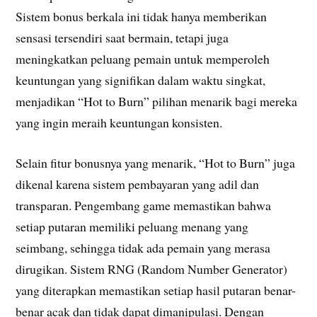
Sistem bonus berkala ini tidak hanya memberikan
sensasi tersendiri saat bermain, tetapi juga
meningkatkan peluang pemain untuk memperoleh
keuntungan yang signifikan dalam waktu singkat,
menjadikan “Hot to Burn” pilihan menarik bagi mereka
yang ingin meraih keuntungan konsisten.
Selain fitur bonusnya yang menarik, “Hot to Burn” juga
dikenal karena sistem pembayaran yang adil dan
transparan. Pengembang game memastikan bahwa
setiap putaran memiliki peluang menang yang
seimbang, sehingga tidak ada pemain yang merasa
dirugikan. Sistem RNG (Random Number Generator)
yang diterapkan memastikan setiap hasil putaran benar-
benar acak dan tidak dapat dimanipulasi. Dengan