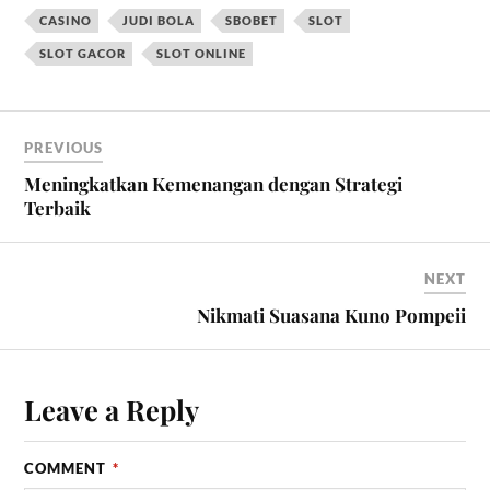
CASINO
JUDI BOLA
SBOBET
SLOT
SLOT GACOR
SLOT ONLINE
PREVIOUS
Meningkatkan Kemenangan dengan Strategi
Terbaik
NEXT
Nikmati Suasana Kuno Pompeii
Leave a Reply
COMMENT
*