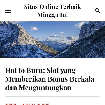
Situs Online Terbaik
Minggu Ini
Hot to Burn: Slot yang
Memberikan Bonus Berkala
dan Menguntungkan
ADMIN
AUGUST 29, 2025