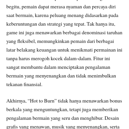
begitu, pemain dapat merasa nyaman dan percaya diri
saat bermain, karena peluang menang didasarkan pada
keberuntungan dan strategi yang tepat. Tak hanya itu,
game ini juga menawarkan berbagai denominasi taruhan
yang fleksibel, memungkinkan pemain dari berbagai
latar belakang keuangan untuk menikmati permainan ini
tanpa harus merogoh kocek dalam-dalam. Fitur ini
sangat membantu dalam menciptakan pengalaman
bermain yang menyenangkan dan tidak menimbulkan
tekanan finansial.
Akhirnya, “Hot to Burn” tidak hanya menawarkan bonus
berkala yang menguntungkan, tetapi juga memberikan
pengalaman bermain yang seru dan menghibur. Desain
grafis yang menawan, musik yang menyenangkan, serta