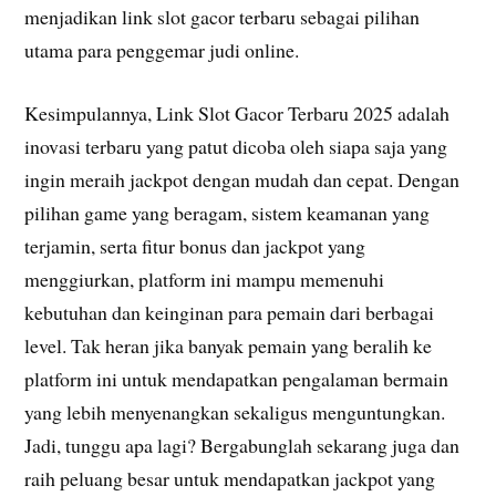
menjadikan link slot gacor terbaru sebagai pilihan
utama para penggemar judi online.
Kesimpulannya, Link Slot Gacor Terbaru 2025 adalah
inovasi terbaru yang patut dicoba oleh siapa saja yang
ingin meraih jackpot dengan mudah dan cepat. Dengan
pilihan game yang beragam, sistem keamanan yang
terjamin, serta fitur bonus dan jackpot yang
menggiurkan, platform ini mampu memenuhi
kebutuhan dan keinginan para pemain dari berbagai
level. Tak heran jika banyak pemain yang beralih ke
platform ini untuk mendapatkan pengalaman bermain
yang lebih menyenangkan sekaligus menguntungkan.
Jadi, tunggu apa lagi? Bergabunglah sekarang juga dan
raih peluang besar untuk mendapatkan jackpot yang