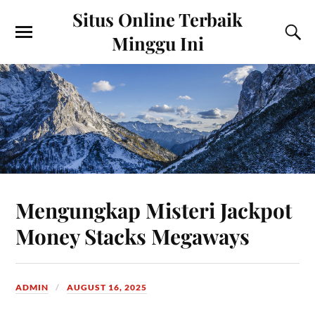
Situs Online Terbaik
Minggu Ini
Mengungkap Misteri Jackpot
Money Stacks Megaways
ADMIN
AUGUST 16, 2025