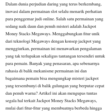
Dalam dunia perjudian daring yang terus berkembang,
inovasi dalam permainan slot selalu menarik perhatian
para penggemar judi online. Salah satu permainan yang
sedang naik daun dan penuh misteri adalah Jackpot
Money Stacks Megaways. Menggabungkan fitur unik
dari teknologi Megaways dengan konsep jackpot yang
menggiurkan, permainan ini menawarkan pengalaman
yang tak terlupakan sekaligus tantangan tersendiri untuk
para pemain. Banyak yang penasaran, apa sebenarnya
rahasia di balik mekanisme permainan ini dan
bagaimana pemain bisa mengungkap misteri jackpot
yang tersembunyi di balik gulungan yang berputar cepat
dan penuh warna? Artikel ini akan mengupas tuntas
segala hal terkait Jackpot Money Stacks Megaways,
mulai dari fitur-fitur yang membuatnya berbeda hingga