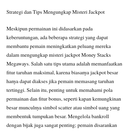
Strategi dan Tips Mengungkap Misteri Jackpot
Meskipun permainan ini didasarkan pada
keberuntungan, ada beberapa strategi yang dapat
membantu pemain meningkatkan peluang mereka
dalam mengungkap misteri jackpot Money Stacks
Megaways. Salah satu tips utama adalah memanfaatkan
fitur taruhan maksimal, karena biasanya jackpot besar
hanya dapat diakses jika pemain memasang taruhan
tertinggi. Selain itu, penting untuk memahami pola
permainan dan fitur bonus, seperti kapan kemungkinan
besar munculnya simbol scatter atau simbol uang yang
membentuk tumpukan besar. Mengelola bankroll
dengan bijak juga sangat penting; pemain disarankan