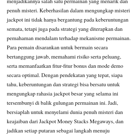
menjadikannya salah satu permainan yang menarik dan
penuh misteri. Keberhasilan dalam mengungkap misteri
jackpot ini tidak hanya bergantung pada keberuntungan
semata, tetapi juga pada strategi yang diterapkan dan
pemahaman mendalam terhadap mekanisme permainan.
Para pemain disarankan untuk bermain secara
bertanggung jawab, memahami risiko serta peluang,
serta memanfaatkan fitur-fitur bonus dan mode demo
secara optimal. Dengan pendekatan yang tepat, siapa
tahu, keberuntungan dan strategi bisa bersatu untuk
mengungkap rahasia jackpot besar yang selama ini
tersembunyi di balik gulungan permainan ini. Jadi,
bersiaplah untuk menyelami dunia penuh misteri dan
keajaiban dari Jackpot Money Stacks Megaways, dan
jadikan setiap putaran sebagai langkah menuju