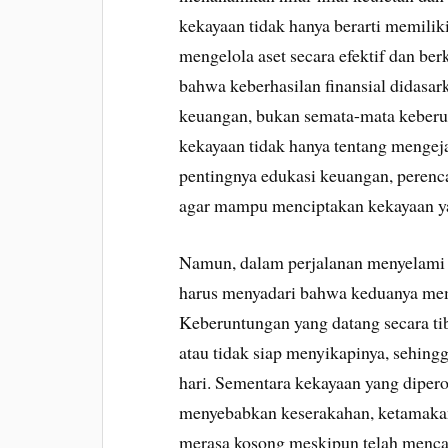
kekayaan tidak hanya berarti memili
mengelola aset secara efektif dan be
bahwa keberhasilan finansial didasar
keuangan, bukan semata-mata keberun
kekayaan tidak hanya tentang mengej
pentingnya edukasi keuangan, perenc
agar mampu menciptakan kekayaan ya
Namun, dalam perjalanan menyelami d
harus menyadari bahwa keduanya memil
Keberuntungan yang datang secara ti
atau tidak siap menyikapinya, sehin
hari. Sementara kekayaan yang dipero
menyebabkan keserakahan, ketamakan
merasa kosong meskipun telah menca