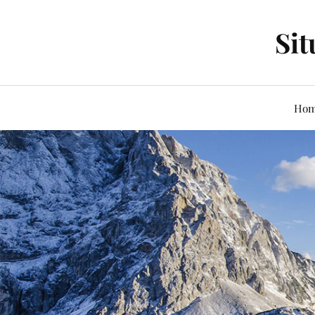
Sit
Ho