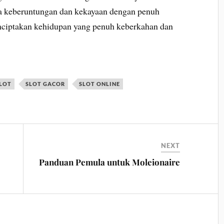
ia keberuntungan dan kekayaan dengan penuh
nciptakan kehidupan yang penuh keberkahan dan
LOT
SLOT GACOR
SLOT ONLINE
NEXT
Panduan Pemula untuk Moleionaire