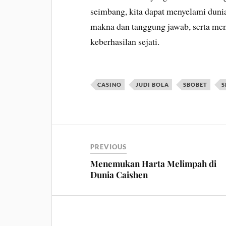
seimbang, kita dapat menyelami dun
makna dan tanggung jawab, serta me
keberhasilan sejati.
CASINO
JUDI BOLA
SBOBET
S
PREVIOUS
Menemukan Harta Melimpah di
Dunia Caishen