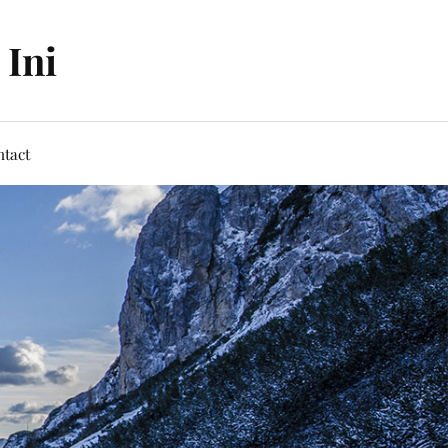
 Ini
tact