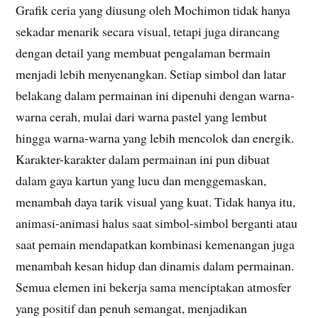
Grafik ceria yang diusung oleh Mochimon tidak hanya
sekadar menarik secara visual, tetapi juga dirancang
dengan detail yang membuat pengalaman bermain
menjadi lebih menyenangkan. Setiap simbol dan latar
belakang dalam permainan ini dipenuhi dengan warna-
warna cerah, mulai dari warna pastel yang lembut
hingga warna-warna yang lebih mencolok dan energik.
Karakter-karakter dalam permainan ini pun dibuat
dalam gaya kartun yang lucu dan menggemaskan,
menambah daya tarik visual yang kuat. Tidak hanya itu,
animasi-animasi halus saat simbol-simbol berganti atau
saat pemain mendapatkan kombinasi kemenangan juga
menambah kesan hidup dan dinamis dalam permainan.
Semua elemen ini bekerja sama menciptakan atmosfer
yang positif dan penuh semangat, menjadikan