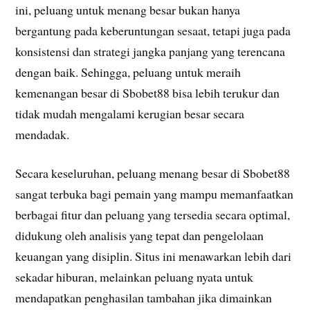
ini, peluang untuk menang besar bukan hanya
bergantung pada keberuntungan sesaat, tetapi juga pada
konsistensi dan strategi jangka panjang yang terencana
dengan baik. Sehingga, peluang untuk meraih
kemenangan besar di Sbobet88 bisa lebih terukur dan
tidak mudah mengalami kerugian besar secara
mendadak.
Secara keseluruhan, peluang menang besar di Sbobet88
sangat terbuka bagi pemain yang mampu memanfaatkan
berbagai fitur dan peluang yang tersedia secara optimal,
didukung oleh analisis yang tepat dan pengelolaan
keuangan yang disiplin. Situs ini menawarkan lebih dari
sekadar hiburan, melainkan peluang nyata untuk
mendapatkan penghasilan tambahan jika dimainkan