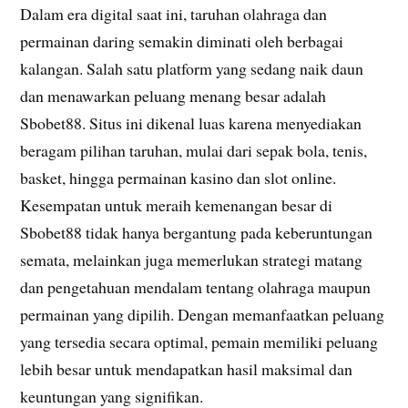
Dalam era digital saat ini, taruhan olahraga dan
permainan daring semakin diminati oleh berbagai
kalangan. Salah satu platform yang sedang naik daun
dan menawarkan peluang menang besar adalah
Sbobet88. Situs ini dikenal luas karena menyediakan
beragam pilihan taruhan, mulai dari sepak bola, tenis,
basket, hingga permainan kasino dan slot online.
Kesempatan untuk meraih kemenangan besar di
Sbobet88 tidak hanya bergantung pada keberuntungan
semata, melainkan juga memerlukan strategi matang
dan pengetahuan mendalam tentang olahraga maupun
permainan yang dipilih. Dengan memanfaatkan peluang
yang tersedia secara optimal, pemain memiliki peluang
lebih besar untuk mendapatkan hasil maksimal dan
keuntungan yang signifikan.