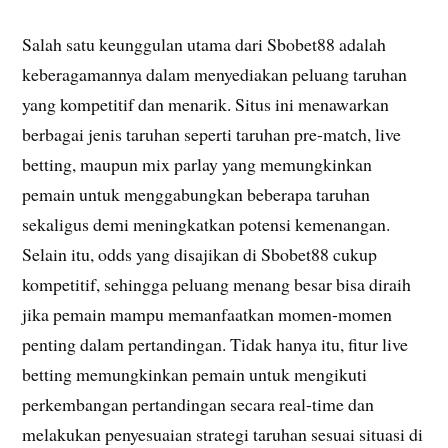
Salah satu keunggulan utama dari Sbobet88 adalah
keberagamannya dalam menyediakan peluang taruhan
yang kompetitif dan menarik. Situs ini menawarkan
berbagai jenis taruhan seperti taruhan pre-match, live
betting, maupun mix parlay yang memungkinkan
pemain untuk menggabungkan beberapa taruhan
sekaligus demi meningkatkan potensi kemenangan.
Selain itu, odds yang disajikan di Sbobet88 cukup
kompetitif, sehingga peluang menang besar bisa diraih
jika pemain mampu memanfaatkan momen-momen
penting dalam pertandingan. Tidak hanya itu, fitur live
betting memungkinkan pemain untuk mengikuti
perkembangan pertandingan secara real-time dan
melakukan penyesuaian strategi taruhan sesuai situasi di