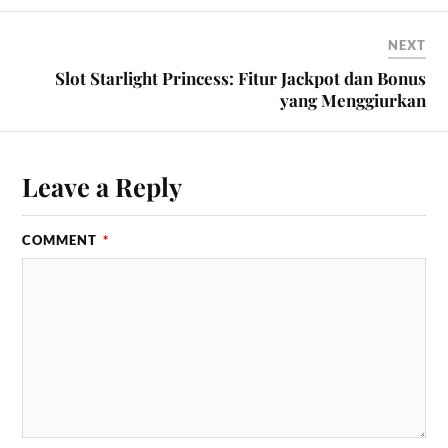
NEXT
Slot Starlight Princess: Fitur Jackpot dan Bonus
yang Menggiurkan
Leave a Reply
COMMENT
*