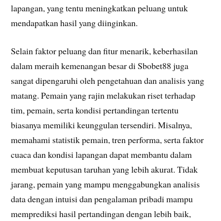
lapangan, yang tentu meningkatkan peluang untuk
mendapatkan hasil yang diinginkan.
Selain faktor peluang dan fitur menarik, keberhasilan
dalam meraih kemenangan besar di Sbobet88 juga
sangat dipengaruhi oleh pengetahuan dan analisis yang
matang. Pemain yang rajin melakukan riset terhadap
tim, pemain, serta kondisi pertandingan tertentu
biasanya memiliki keunggulan tersendiri. Misalnya,
memahami statistik pemain, tren performa, serta faktor
cuaca dan kondisi lapangan dapat membantu dalam
membuat keputusan taruhan yang lebih akurat. Tidak
jarang, pemain yang mampu menggabungkan analisis
data dengan intuisi dan pengalaman pribadi mampu
memprediksi hasil pertandingan dengan lebih baik,