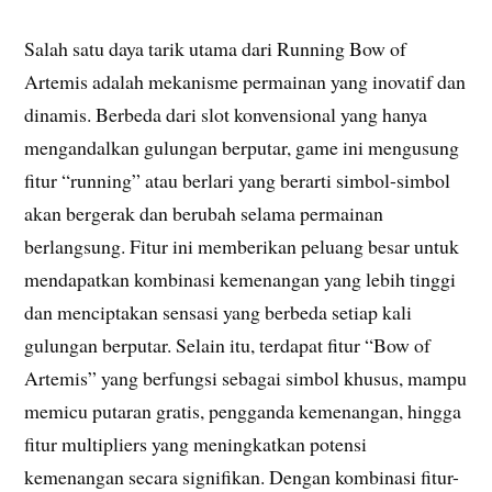
Salah satu daya tarik utama dari Running Bow of
Artemis adalah mekanisme permainan yang inovatif dan
dinamis. Berbeda dari slot konvensional yang hanya
mengandalkan gulungan berputar, game ini mengusung
fitur “running” atau berlari yang berarti simbol-simbol
akan bergerak dan berubah selama permainan
berlangsung. Fitur ini memberikan peluang besar untuk
mendapatkan kombinasi kemenangan yang lebih tinggi
dan menciptakan sensasi yang berbeda setiap kali
gulungan berputar. Selain itu, terdapat fitur “Bow of
Artemis” yang berfungsi sebagai simbol khusus, mampu
memicu putaran gratis, pengganda kemenangan, hingga
fitur multipliers yang meningkatkan potensi
kemenangan secara signifikan. Dengan kombinasi fitur-