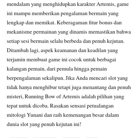
mendalam yang menghidupkan karakter Artemis, game
ini mampu memberikan pengalaman bermain yang
lengkap dan memikat. Keberagaman fitur bonus dan
mekanisme permainan yang dinamis memastikan bahwa
setiap sesi bermain selalu berbeda dan penuh kejutan.
Ditambah lagi, aspek keamanan dan keadilan yang
terjamin membuat game ini cocok untuk berbagai
kalangan pemain, dari pemula hingga pemain
berpengalaman sekalipun. Jika Anda mencari slot yang
tidak hanya menghibur tetapi juga menantang dan penuh
misteri, Running Bow of Artemis adalah pilihan yang
tepat untuk dicoba. Rasakan sensasi petualangan
mitologi Yunani dan raih kemenangan besar dalam
dunia slot yang penuh kejutan ini!