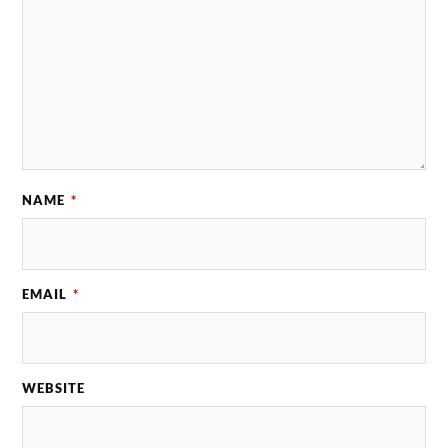
NAME
*
EMAIL
*
WEBSITE