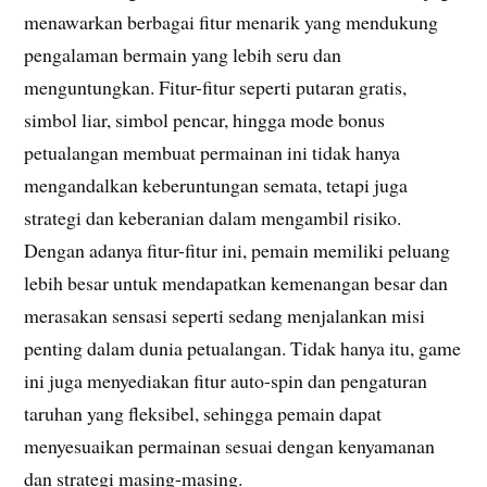
menawarkan berbagai fitur menarik yang mendukung
pengalaman bermain yang lebih seru dan
menguntungkan. Fitur-fitur seperti putaran gratis,
simbol liar, simbol pencar, hingga mode bonus
petualangan membuat permainan ini tidak hanya
mengandalkan keberuntungan semata, tetapi juga
strategi dan keberanian dalam mengambil risiko.
Dengan adanya fitur-fitur ini, pemain memiliki peluang
lebih besar untuk mendapatkan kemenangan besar dan
merasakan sensasi seperti sedang menjalankan misi
penting dalam dunia petualangan. Tidak hanya itu, game
ini juga menyediakan fitur auto-spin dan pengaturan
taruhan yang fleksibel, sehingga pemain dapat
menyesuaikan permainan sesuai dengan kenyamanan
dan strategi masing-masing.