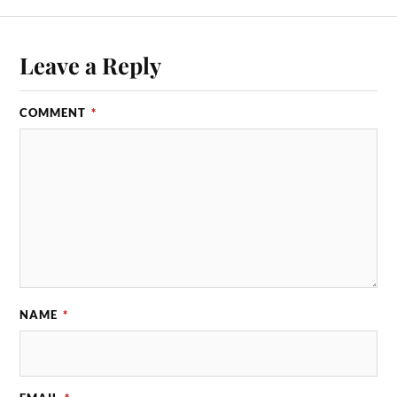
Leave a Reply
COMMENT
*
NAME
*