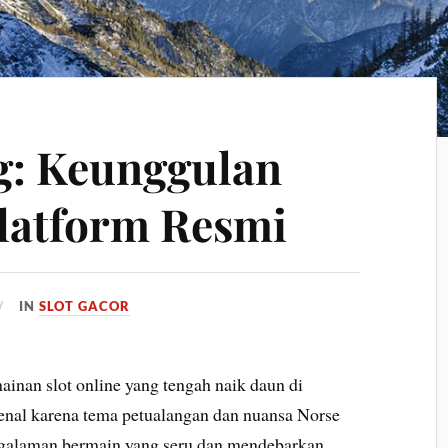
ng: Keunggulan
latform Resmi
IN
SLOT GACOR
ainan slot online yang tengah naik daun di
enal karena tema petualangan dan nuansa Norse
galaman bermain yang seru dan mendebarkan.