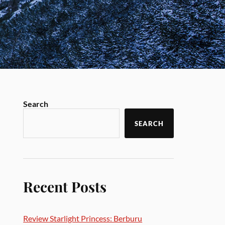
Search
SEARCH
Recent Posts
Review Starlight Princess: Berburu