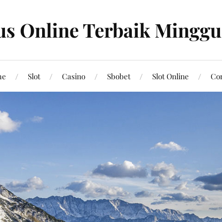
us Online Terbaik Minggu
me
Slot
Casino
Sbobet
Slot Online
Con