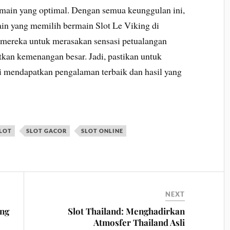
ain yang optimal. Dengan semua keunggulan ini,
ain yang memilih bermain Slot Le Viking di
a mereka untuk merasakan sensasi petualangan
kan kemenangan besar. Jadi, pastikan untuk
mi mendapatkan pengalaman terbaik dan hasil yang
LOT
SLOT GACOR
SLOT ONLINE
NEXT
ing
Slot Thailand: Menghadirkan
Atmosfer Thailand Asli