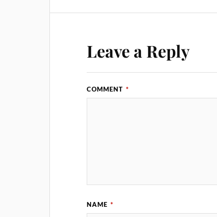
Leave a Reply
COMMENT
*
NAME
*