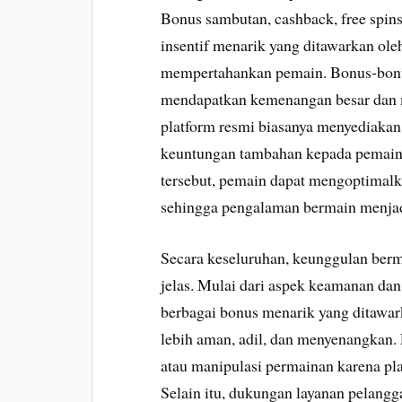
Bonus sambutan, cashback, free spin
insentif menarik yang ditawarkan ole
mempertahankan pemain. Bonus-bonu
mendapatkan kemenangan besar dan m
platform resmi biasanya menyediakan
keuntungan tambahan kepada pemain
tersebut, pemain dapat mengoptimalk
sehingga pengalaman bermain menja
Secara keseluruhan, keunggulan berma
jelas. Mulai dari aspek keamanan da
berbagai bonus menarik yang ditawa
lebih aman, adil, dan menyenangkan. 
atau manipulasi permainan karena pla
Selain itu, dukungan layanan pelangga