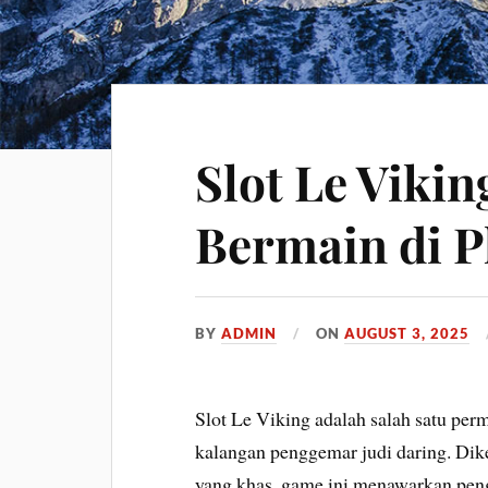
Slot Le Viki
Bermain di P
BY
ADMIN
ON
AUGUST 3, 2025
Slot Le Viking adalah salah satu perm
kalangan penggemar judi daring. Dik
yang khas, game ini menawarkan pen