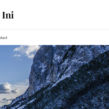
 Ini
tact