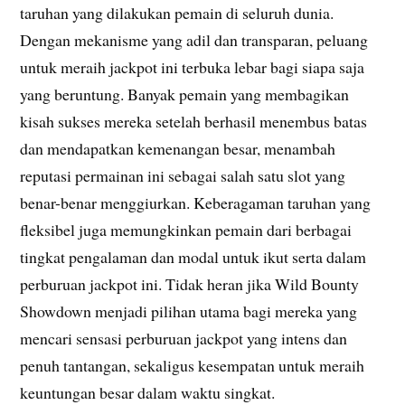
taruhan yang dilakukan pemain di seluruh dunia.
Dengan mekanisme yang adil dan transparan, peluang
untuk meraih jackpot ini terbuka lebar bagi siapa saja
yang beruntung. Banyak pemain yang membagikan
kisah sukses mereka setelah berhasil menembus batas
dan mendapatkan kemenangan besar, menambah
reputasi permainan ini sebagai salah satu slot yang
benar-benar menggiurkan. Keberagaman taruhan yang
fleksibel juga memungkinkan pemain dari berbagai
tingkat pengalaman dan modal untuk ikut serta dalam
perburuan jackpot ini. Tidak heran jika Wild Bounty
Showdown menjadi pilihan utama bagi mereka yang
mencari sensasi perburuan jackpot yang intens dan
penuh tantangan, sekaligus kesempatan untuk meraih
keuntungan besar dalam waktu singkat.