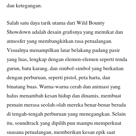
dan ketegangan.
Salah satu daya tarik utama dari Wild Bounty
Showdown adalah desain grafisnya yang memikat dan
atmosfer yang membangkitkan rasa petualangan.
Visualnya menampilkan latar belakang padang pasir
yang luas, lengkap dengan elemen-elemen seperti tenda
gurun, batu karang, dan simbol-simbol yang berkaitan
dengan perburuan, seperti pistol, peta harta, dan
binatang buas. Warna-warna cerah dan animasi yang
halus menambah kesan hidup dan dinamis, membuat
pemain merasa seolah-olah mereka benar-benar berada
di tengah-tengah perburuan yang menegangkan. Selain
itu, soundtrack yang dipilih pun mampu memperkuat
suasana petualangan, memberikan kesan epik saat