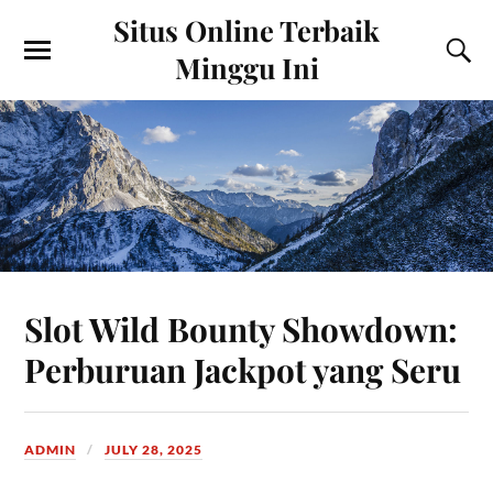
Situs Online Terbaik
Minggu Ini
Slot Wild Bounty Showdown:
Perburuan Jackpot yang Seru
ADMIN
JULY 28, 2025